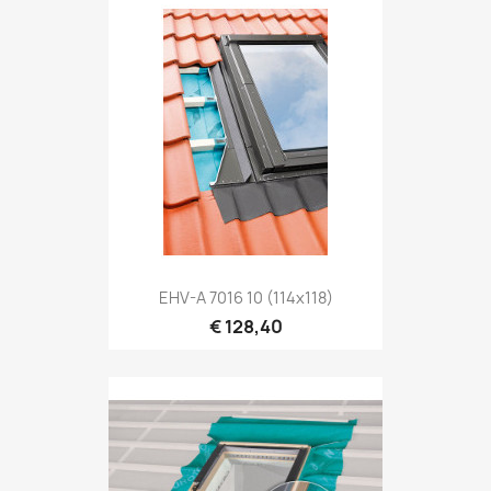
Snel bekijken

EHV-A 7016 10 (114x118)
€ 128,40