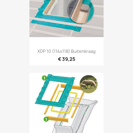
Snel bekijken

XDP 10 (114x118) Buitenkraag
€ 39,25