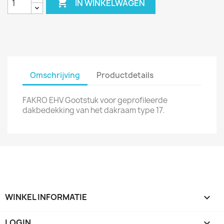

IN WINKELWAGEN
Omschrijving
Productdetails
FAKRO EHV Gootstuk voor geprofileerde
dakbedekking van het dakraam type 17.
WINKEL INFORMATIE
keyboard_arrow_down
LOGIN
