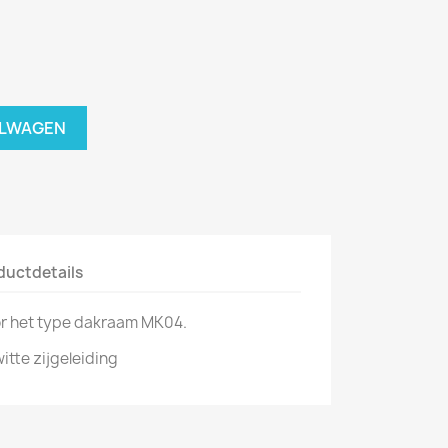
ELWAGEN
ductdetails
oor het type dakraam MK04.
itte zijgeleiding