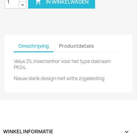

IN WINKELWAGEN
Omschrijving
Productdetails
Velux ZIL Insectenhor voor het type dakraam
PK04.
Nieuw slank design met witte zijgeleiding
WINKEL INFORMATIE
keyboard_arrow_down